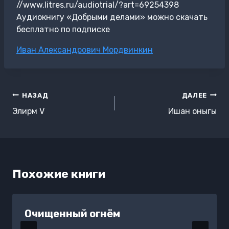
//www.litres.ru/audiotrial/?art=69254398
Аудиокнигу «Добрыми делами» можно скачать
бесплатно по подписке
Метки
Иван Александрович Мордвинкин
записи:
Навигация
НАЗАД
ДАЛЕЕ
по
Элирм V
Ишан оныгы
записям
Похожие книги
Очищенный огнём