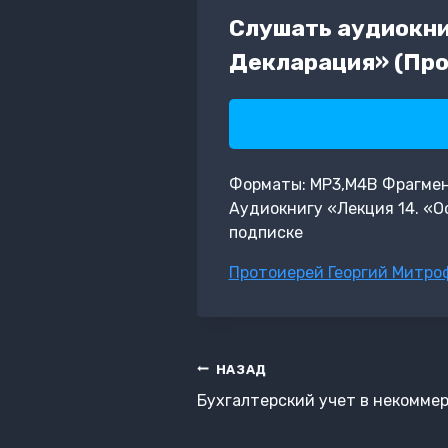
Слушать аудиокни
Декларация» (Про
Форматы: MP3,M4B Фрагмент:
Аудиокнигу «Лекция 14. «
подписке
Метки
Протоиерей Георгий Митро
записи:
Навигация
НАЗАД
по
Бухгалтерский учет в некомме
записям