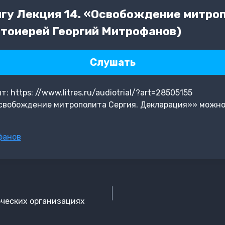
гу Лекция 14. «Освобождение митроп
тоиерей Георгий Митрофанов)
Слушать
 https: //www.litres.ru/audiotrial/?art=28505155
Освобождение митрополита Сергия. Декларация»» можно 
фанов
рческих организациях