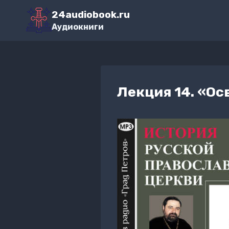
Перейти
24audiobook.ru
к
Аудиокниги
содержимому
Лекция 14. «О