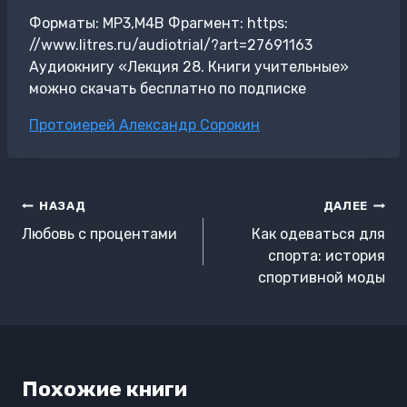
Форматы: MP3,M4B Фрагмент: https:
//www.litres.ru/audiotrial/?art=27691163
Аудиокнигу «Лекция 28. Книги учительные»
можно скачать бесплатно по подписке
Метки
Протоиерей Александр Сорокин
записи:
Навигация
НАЗАД
ДАЛЕЕ
по
Любовь с процентами
Как одеваться для
записям
спорта: история
спортивной моды
Похожие книги