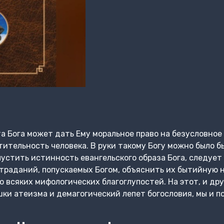
а Бога может дать Ему моральное право на безусловное
ительность человека. В руки такому Богу можно было бы
пустить истинность евангельского образа Бога, следует
траданий, попускаемых Богом, объяснить их бытийную 
о всяких мифологических благоглупостей. На этот, и др
и атеизма и демагогический лепет богословия, мы и п