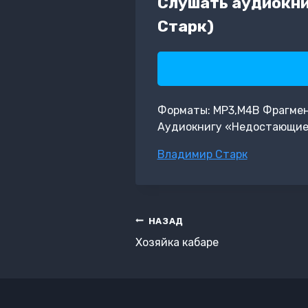
Слушать аудиокни
Старк)
Форматы: MP3,M4B Фрагмент:
Аудиокнигу «Недостающие 
Метки
Владимир Старк
записи:
Навигация
НАЗАД
по
Хозяйка кабаре
записям