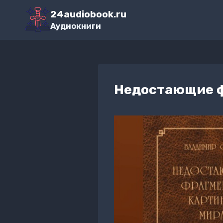
Перейти
24audiobook.ru
к
Аудиокниги
содержимому
Недостающие ф