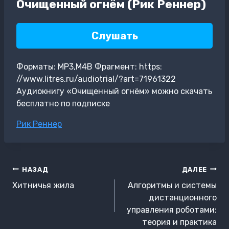
Очищенный огнём (Рик Реннер)
Слушать
Форматы: MP3,M4B Фрагмент: https:
//www.litres.ru/audiotrial/?art=71961322
Аудиокнигу «Очищенный огнём» можно скачать
бесплатно по подписке
Метки
Рик Реннер
записи:
Навигация
НАЗАД
ДАЛЕЕ
по
Хитничья жила
Алгоритмы и системы
записям
дистанционного
управления роботами:
теория и практика