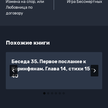
по
Измена на спор, или
Игра Бессмертных
записям
Любовница по
договору
Похожие книги
Беседа 35. Первое послание к
Коринфянам. Глава 14, стихи 15 –
40