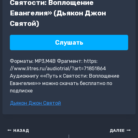
Святости: Воплощение
Евангелия» (Дьякон Джон
Святой)
Слушать
Форматы: MP3,M4B Фрагмент: https:
//www.litres.ru/audiotrial/?art=71851864
Аудиокнигу ««Путь к Святости: Воплощение
Евангелия»» можно скачать бесплатно по
подписке
Метки
Дьякон Джон Святой
записи:
Навигация
НАЗАД
ДАЛЕЕ