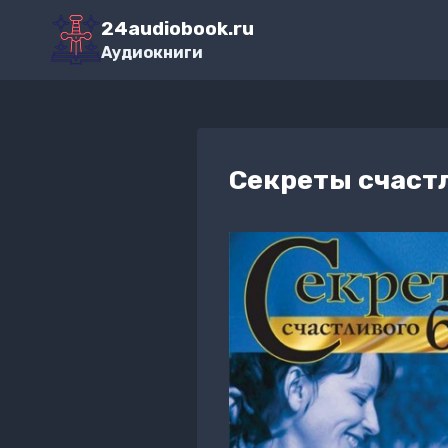
Перейти
24audiobook.ru
к
Аудиокниги
содержимому
Секреты счаст