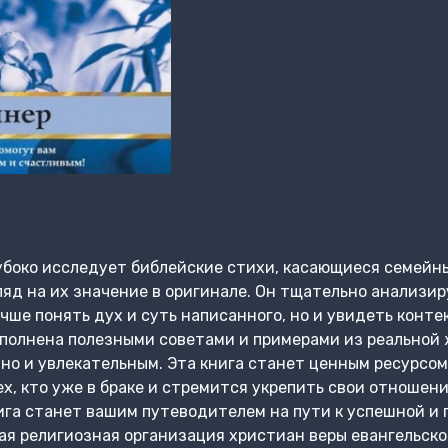
лубоко исследует библейские стихи, касающиеся семейн
яд на их значение в оригинале. Он тщательно анализиру
учше понять дух и суть написанного, но и увидеть конт
полнена полезными советами и примерами из реальной 
но и увлекательным. Эта книга станет ценным ресурсом 
ех, кто уже в браке и стремится укрепить свои отношени
ига станет вашим путеводителем на пути к успешной и
ая религиозная организация христиан веры евангельско