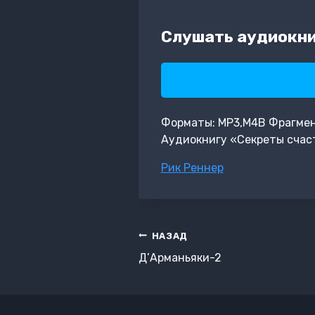
Слушать аудиокни
Форматы: MP3,M4B Фрагмент: 
Аудиокнигу «Секреты счаст
Метки
Рик Реннер
записи:
Навигация
НАЗАД
по
Д’Арманьяки-2
записям