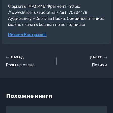
Форматы: MP3,M4B Фрагмент: https:
//www.litres.ru/audiotrial/?art=70704178
Аудиокнигу «Светлая Пасха. Семейное чтение»
можно скачать бесплатно по подписке
Метки
Михаил Вострышев
записи:
Навигация
НАЗАД
ДАЛЕЕ
по
Розы на стене
Пстихи
записям
Похожие книги