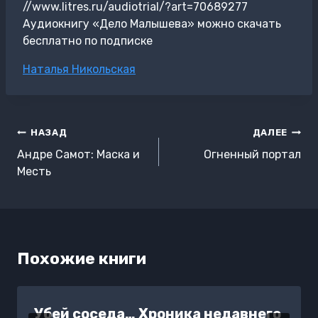
//www.litres.ru/audiotrial/?art=70689277
Аудиокнигу «Дело Малышева» можно скачать
бесплатно по подписке
Метки
Наталья Никольская
записи:
Навигация
НАЗАД
ДАЛЕЕ
по
Андре Самот: Маска и
Огненный портал
записям
Месть
Похожие книги
Убей соседа… Хроника недавнего