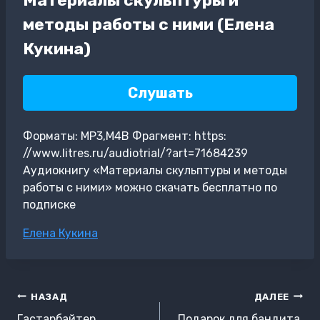
методы работы с ними (Елена
Кукина)
Слушать
Форматы: MP3,M4B Фрагмент: https:
//www.litres.ru/audiotrial/?art=71684239
Аудиокнигу «Материалы скульптуры и методы
работы с ними» можно скачать бесплатно по
подписке
Метки
Елена Кукина
записи:
Навигация
НАЗАД
ДАЛЕЕ
по
Гастарбайтер
Подарок для бандита.