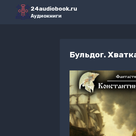
Перейти
24audiobook.ru
к
Аудиокниги
содержимому
Бульдог. Хватк