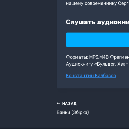
нашему современнику Серг
Слушать аудиокни
Форматы: MP3,M4B Фрагмент:
Аудиокнигу «Бульдог. Хват
Метки
Константин Калбазов
записи:
Навигация
НАЗАД
по
Байки (Збірка)
записям