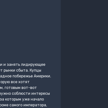
ии и занять лидирующее
т рынки сбыта. Купцы
падное побережье Америки.
торую все хотят
ом, готовым вот-вот
е нужно соблюсти интересы
 за которым уже начало
кроме самого императора,