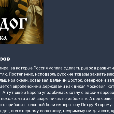
зов
ира, за которые Россия успела сделать рывок в развит
тях. Постепенно, исподволь русские товары захватываю
льше за океан, осваивая Дальний Восток, северное и за
тается европейскими державами как дикая Московия, ко
. А тут еще и Европа уподобилась котлу с адским варев
И похоже, что этой свары никак не избежать. А ведь ещ
это прибавит головной боли императору Петру Второму,
дог, и его верному соратнику, незримому ни для кого, 