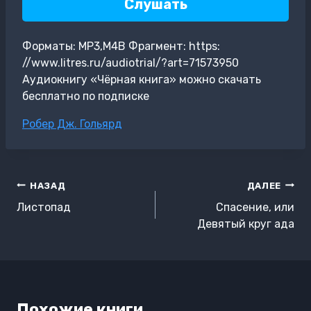
Слушать
Форматы: MP3,M4B Фрагмент: https:
//www.litres.ru/audiotrial/?art=71573950
Аудиокнигу «Чёрная книга» можно скачать
бесплатно по подписке
Метки
Робер Дж. Гольярд
записи:
Навигация
НАЗАД
ДАЛЕЕ
по
Листопад
Спасение, или
записям
Девятый круг ада
Похожие книги