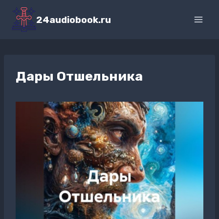
Перейти
к
24audiobook.ru
содержимому
Дары Отшельника