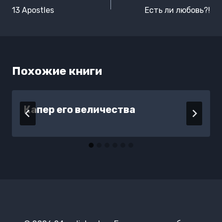
по
13 Apostles
Есть ли любовь?!
записям
Похожие книги
Капер его величества