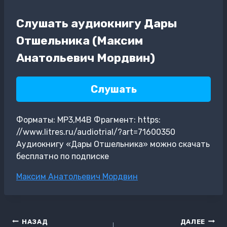
Слушать аудиокнигу Дары
Отшельника (Максим
Анатольевич Мордвин)
Слушать
Форматы: MP3,M4B Фрагмент: https:
//www.litres.ru/audiotrial/?art=71600350
Аудиокнигу «Дары Отшельника» можно скачать
бесплатно по подписке
Метки
Максим Анатольевич Мордвин
записи:
Навигация
НАЗАД
ДАЛЕЕ