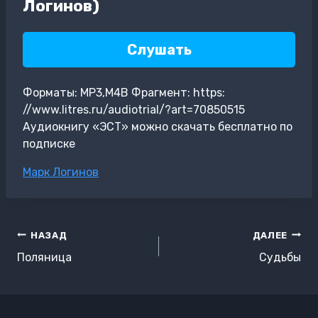
Логинов)
Слушать
Форматы: MP3,M4B Фрагмент: https:
//www.litres.ru/audiotrial/?art=70850515
Аудиокнигу «ЭСТ» можно скачать бесплатно по
подписке
Метки
Марк Логинов
записи:
Навигация
НАЗАД
ДАЛЕЕ
по
Поляница
Судьбы
записям