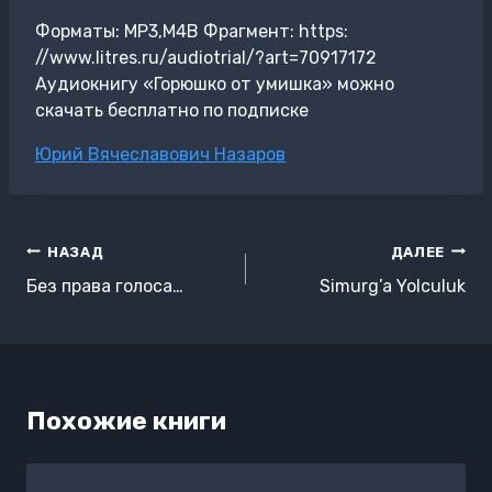
Форматы: MP3,M4B Фрагмент: https:
//www.litres.ru/audiotrial/?art=70917172
Аудиокнигу «Горюшко от умишка» можно
скачать бесплатно по подписке
Метки
Юрий Вячеславович Назаров
записи:
Навигация
НАЗАД
ДАЛЕЕ
по
Без права голоса…
Simurg’a Yolculuk
записям
Похожие книги