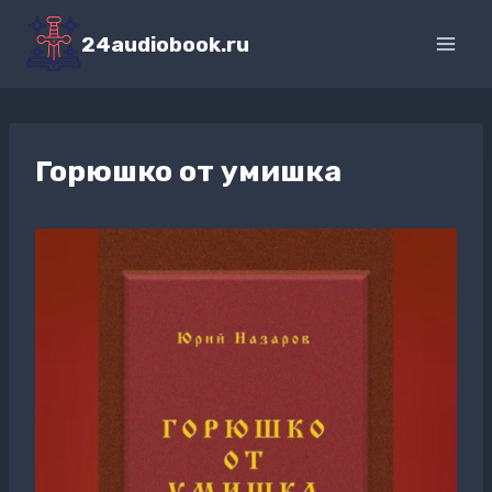
Перейти
к
24audiobook.ru
содержимому
Горюшко от умишка