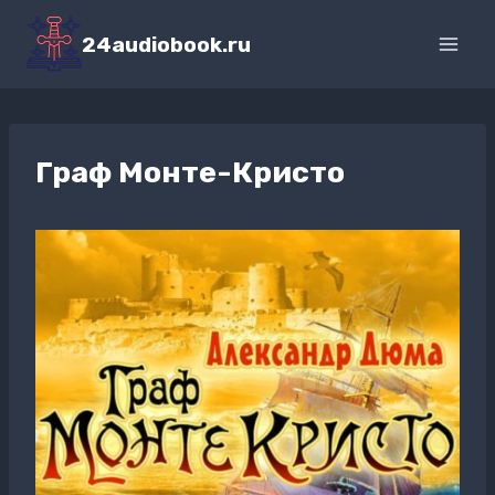
Перейти
к
24audiobook.ru
содержимому
Граф Монте-Кристо