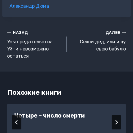
Метки
Александр Дюма
записи:
Навигация
НАЗАД
ДАЛЕЕ
по
Узы предательства.
Секси дед, или ищу
записям
Уйти невозможно
свою бабулю
остаться
Похожие книги
Четыре – число смерти