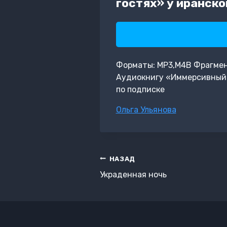
гостях» у иранско
Форматы: MP3,M4B Фрагмент:
Аудиокнигу «Иммерсивный т
по подписке
Метки
Ольга Ульянова
записи:
Навигация
НАЗАД
по
Украденная ночь
записям