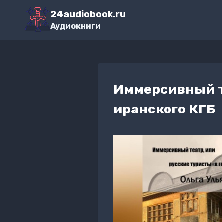
Перейти
24audiobook.ru
к
Аудиокниги
содержимому
Иммерсивный те
иранского КГБ