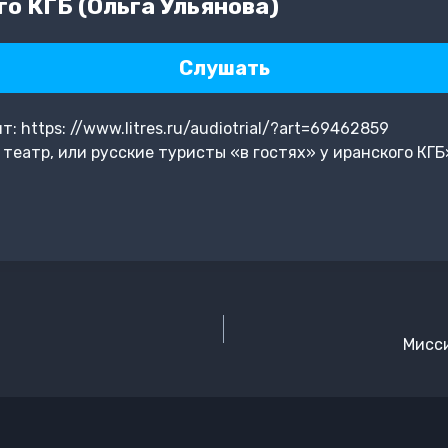
го КГБ (Ольга Ульянова)
Слушать
 https: //www.litres.ru/audiotrial/?art=69462859
еатр, или русские туристы «в гостях» у иранского КГБ
Мисси