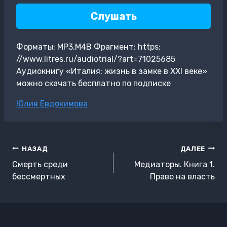
Слушать
Форматы: MP3,M4B Фрагмент: https:
//www.litres.ru/audiotrial/?art=71025685
Аудиокнигу «Италия: жизнь в замке в XXI веке»
можно скачать бесплатно по подписке
Метки
Юлия Евдокимова
записи:
Навигация
НАЗАД
ДАЛЕЕ
по
Смерть среди
Медиаторы. Книга 1.
записям
бессмертных
Право на власть