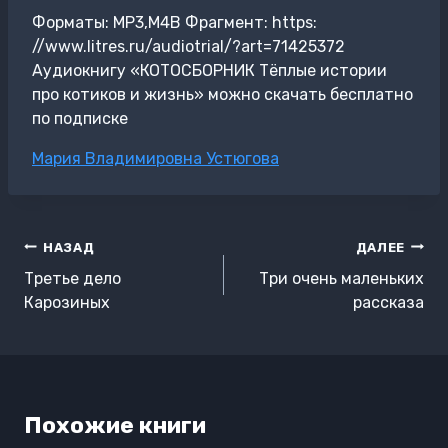
Форматы: MP3,M4B Фрагмент: https:
//www.litres.ru/audiotrial/?art=71425372
Аудиокнигу «КОТОСБОРНИК Тёплые истории
про котиков и жизнь» можно скачать бесплатно
по подписке
Метки
Мария Владимировна Устюгова
записи:
Навигация
НАЗАД
ДАЛЕЕ
по
Третье дело
Три очень маленьких
записям
Карозиных
рассказа
Похожие книги