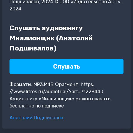
Подшивалов, 2024 © ООО «Издательство АСТ»,
2024
Слушать аудиокнигу
Миллионщик (Анатолий
Подшивалов)
Слушать
Форматы: MP3,M4B Фрагмент: https:
//www.litres.ru/audiotrial/?art=71228440
Аудиокнигу «Миллионщик» можно скачать
бесплатно по подписке
Метки
Анатолий Подшивалов
записи: