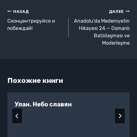
Навигация
НАЗАД
ДАЛЕЕ
по
Сконцентрируйся и
Anadolu’da Medeniyetin
записям
побеждай!
Hikayesi 24 — Osmanlı
Batılılaşması ve
Moderleşme
Похожие книги
Улан. Небо славян