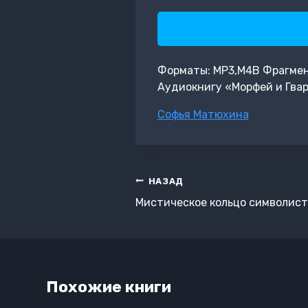
Форматы: MP3,M4B Фрагмент:
Аудиокнигу «Морфей и Гвар
Метки
Софья Матюхина
записи:
Навигация
НАЗАД
по
Мистическое кольцо символист
записям
Похожие книги