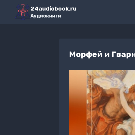
Перейти
24audiobook.ru
к
Аудиокниги
содержимому
Морфей и Гвар