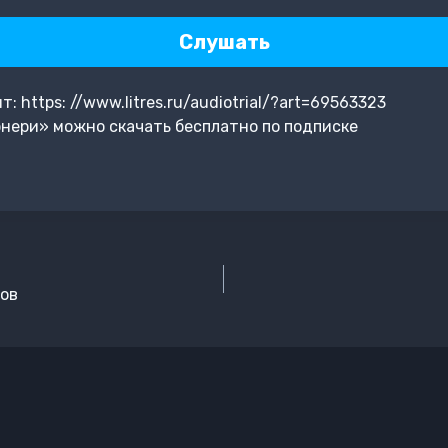
Слушать
 https: //www.litres.ru/audiotrial/?art=69563323
нери» можно скачать бесплатно по подписке
ов