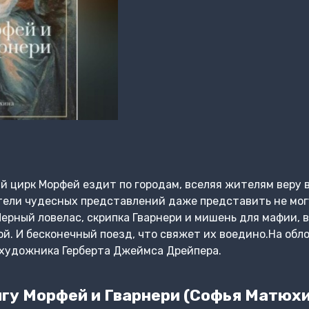
 цирк Морфей ездит по городам, вселяя жителям веру 
тели чудесных представлений даже представить не мог
ерный ловелас, скрипка Гварнери и мишень для мафии, в
й. И бесконечный поезд, что свяжет их воедино.На об
 художника Герберта Джеймса Дрейпера.
гу Морфей и Гварнери (Софья Матюх