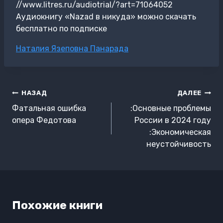
//www.litres.ru/audiotrial/?art=71064052
Аудиокнигу «Nazad в никуда» можно скачать
бесплатно по подписке
Метки
Наталия Язеповна Панарада
записи:
Навигация
НАЗАД
ДАЛЕЕ
по
Фатальная ошибка
:Основные проблемы
записям
опера Федотова
России в 2024 году
:Экономическая
неустойчивость
Похожие книги