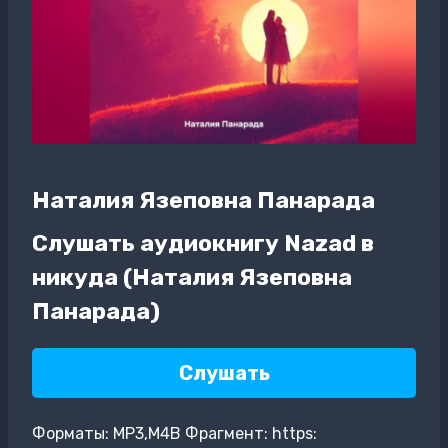
Наталия Язеповна Панарада
Слушать аудиокнигу Nazad в
никуда (Наталия Язеповна
Панарада)
Слушать
Форматы: MP3,M4B Фрагмент: https: