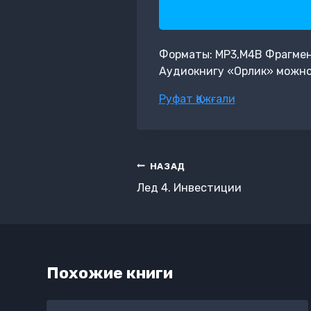
Форматы: MP3,M4B Фрагмент:
Аудиокнигу «Орлик» можно 
Метки
Руфат Қажғали
записи:
Навигация
НАЗАД
по
Лед 4. Инвестиции
записям
Похожие книги