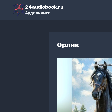
Перейти
24audiobook.ru
к
Аудиокниги
содержимому
Орлик