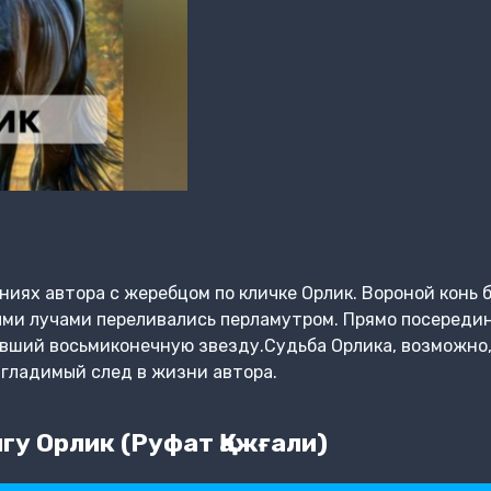
ниях автора с жеребцом по кличке Орлик. Вороной конь 
ыми лучами переливались перламутром. Прямо посереди
вший восьмиконечную звезду.Судьба Орлика, возможно,
гладимый след в жизни автора.
гу Орлик (Руфат Қажғали)