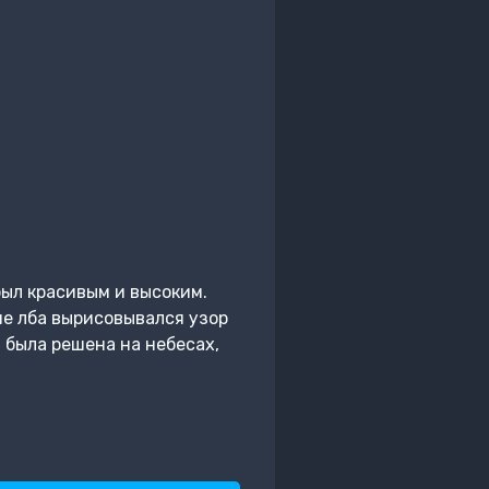
был красивым и высоким.
не лба вырисовывался узор
 была решена на небесах,