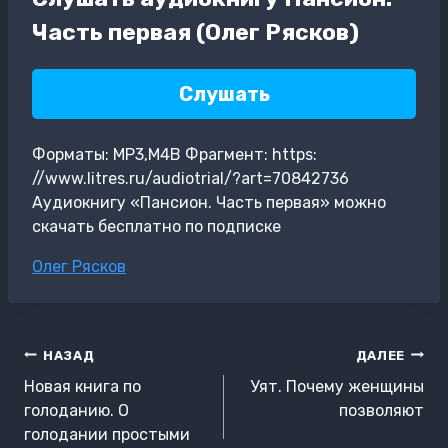
Часть первая (Олег Рясков)
Слушать
Форматы: MP3,M4B Фрагмент: https:
//www.litres.ru/audiotrial/?art=70842736
Аудиокнигу «Пансион. Часть первая» можно
скачать бесплатно по подписке
Метки
Олег Рясков
записи:
Навигация
НАЗАД
ДАЛЕЕ
по
Новая книга по
Уят. Почему женщины
записям
голоданию. О
позволяют
голодании простыми