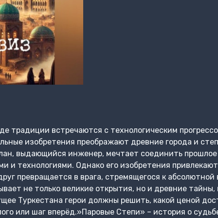
, где традиции встречаются с технологическим прогресс
ьные изобретения преображают древние города и степи
лан, выдающийся инженер, мечтает соединить прошлое 
 и технологиями. Однако его изобретения привлекают 
 друг превращается в врага, стремящегося к абсолютной
ывает не только великие открытия, но и древние тайны,
дущее Туркестана герои должны решить, какой ценой дос
ого или шаг вперёд.»Паровые Степи» – история о судьбе