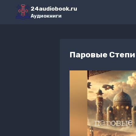
Перейти
24audiobook.ru
к
Аудиокниги
содержимому
Паровые Степи