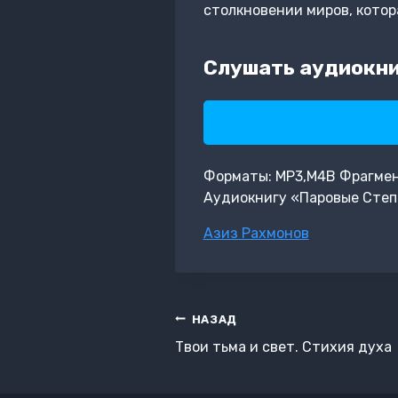
столкновении миров, котор
Слушать аудиокни
Форматы: MP3,M4B Фрагмент: 
Аудиокнигу «Паровые Степ
Метки
Азиз Рахмонов
записи:
Навигация
НАЗАД
по
Твои тьма и свет. Стихия духа
записям