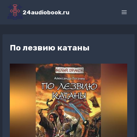
Перейти
к
24audiobook.ru
содержимому
По лезвию катаны