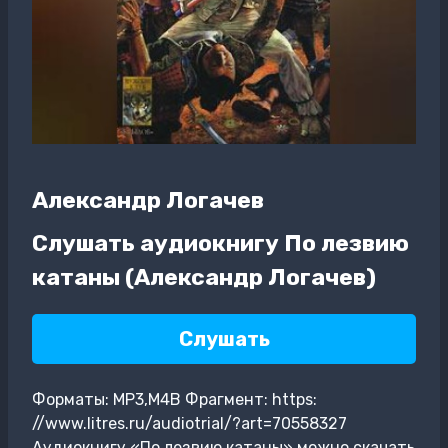
Александр Логачев
Слушать аудиокнигу По лезвию
катаны (Александр Логачев)
Слушать
Форматы: MP3,M4B Фрагмент: https:
//www.litres.ru/audiotrial/?art=70558327
Аудиокнигу «По лезвию катаны» можно скачать