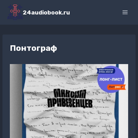
Перейти
к
24audiobook.ru
содержимому
Понтограф