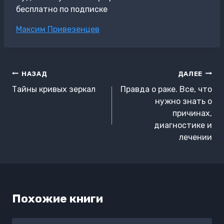
бесплатно по подписке
Метки
Максим Привезенцев
записи:
Навигация
НАЗАД
ДАЛЕЕ
по
Тайны кривых зеркал
Правда о раке. Все, что
записям
нужно знать о
причинах,
диагностике и
лечении
Похожие книги