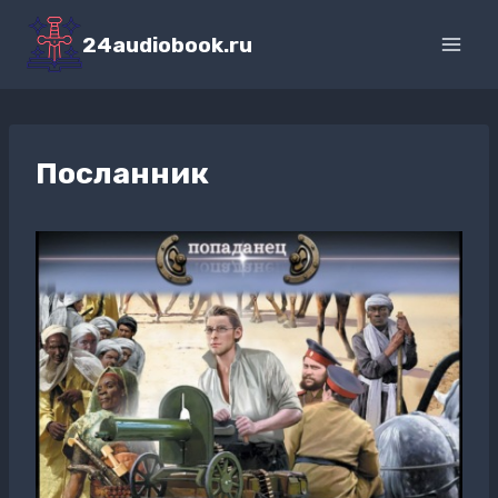
Перейти
к
24audiobook.ru
содержимому
Посланник