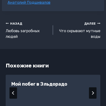
Метки
Анатолий Подшивалов
записи:
Навигация
НАЗАД
ДАЛЕЕ
по
Любовь загробных
Что скрывают мутные
записям
людей
воды
Похожие книги
Мой побег в Эльдорадо