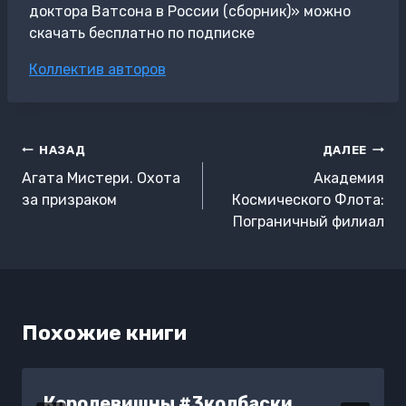
доктора Ватсона в России (сборник)» можно
скачать бесплатно по подписке
Метки
Коллектив авторов
записи:
Навигация
НАЗАД
ДАЛЕЕ
по
Агата Мистери. Охота
Академия
записям
за призраком
Космического Флота:
Пограничный филиал
Похожие книги
Королевишны #3колбаски