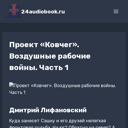
Перейти
к
24audiobook.ru
содержимому
Проект «Ковчег».
Воздушные рабочие
войны. Часть 1
Дмитрий Лифановский
Куда занесет Сашку и его друзей нелегкая
фронтовая судьба. На юг? Обратно на север? А