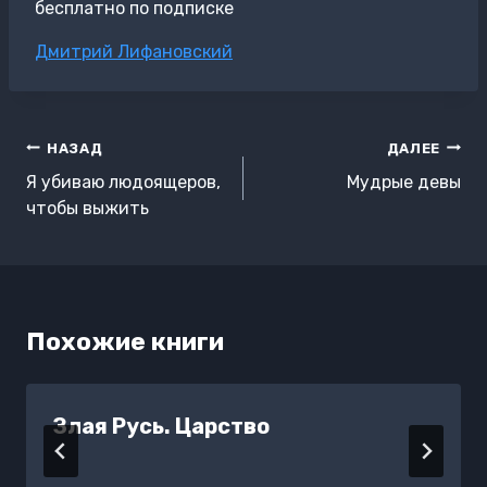
бесплатно по подписке
Метки
Дмитрий Лифановский
записи:
Навигация
НАЗАД
ДАЛЕЕ
по
Я убиваю людоящеров,
Мудрые девы
записям
чтобы выжить
Похожие книги
Злая Русь. Царство