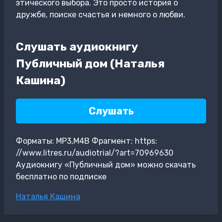
этического выбора. Это просто история о
дружбе, поиске счастья и немного о любви.
Слушать аудиокнигу
Публичный дом (Наталья
Кашина)
Слушать
Форматы: MP3,M4B Фрагмент: https:
//www.litres.ru/audiotrial/?art=70969630
Аудиокнигу «Публичный дом» можно скачать
бесплатно по подписке
Метки
Наталья Кашина
записи: