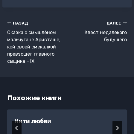
записи:
Навигация
НАЗАД
ДАЛЕЕ
по
Сказка о смышлёном
Квест недалекого
записям
мальчугане Аристаше,
будущего
кой своей смекалкой
превзошёл главного
сыщика – IX
Похожие книги
Нити любви