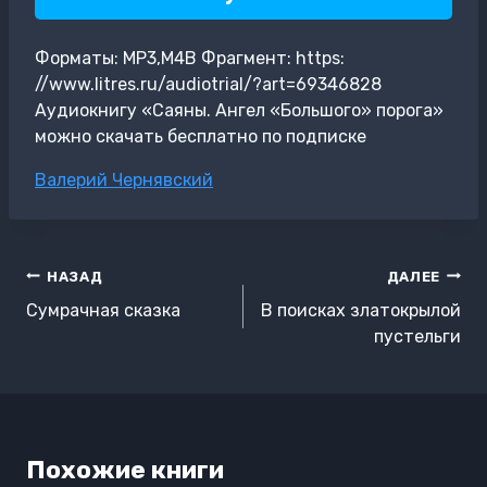
Форматы: MP3,M4B Фрагмент: https:
//www.litres.ru/audiotrial/?art=69346828
Аудиокнигу «Саяны. Ангел «Большого» порога»
можно скачать бесплатно по подписке
Метки
Валерий Чернявский
записи:
Навигация
НАЗАД
ДАЛЕЕ
по
Сумрачная сказка
В поисках златокрылой
записям
пустельги
Похожие книги