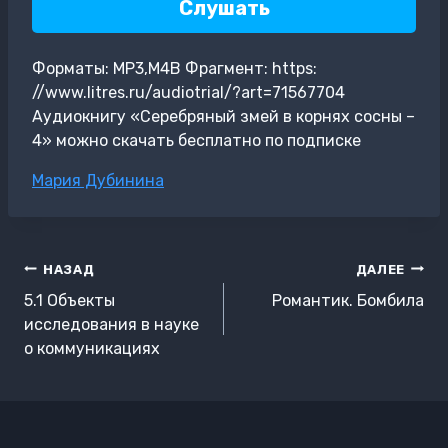
Слушать
Форматы: MP3,M4B Фрагмент: https:
//www.litres.ru/audiotrial/?art=71567704
Аудиокнигу «Серебряный змей в корнях сосны –
4» можно скачать бесплатно по подписке
Метки
Мария Дубинина
записи:
Навигация
НАЗАД
ДАЛЕЕ
по
5.1 Объекты
Романтик. Бомбила
записям
исследования в науке
о коммуникациях