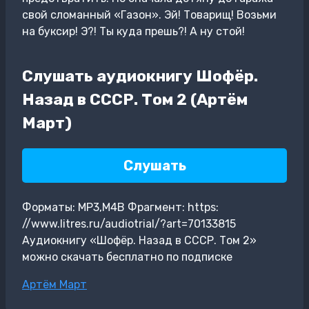
свой сломанный «Газон». Эй! Товарищ! Возьми
на буксир! Э?! Ты куда прешь?! А ну стой!
Слушать аудиокнигу Шофёр.
Назад в СССР. Том 2 (Артём
Март)
Слушать
Форматы: MP3,M4B Фрагмент: https:
//www.litres.ru/audiotrial/?art=70133815
Аудиокнигу «Шофёр. Назад в СССР. Том 2»
можно скачать бесплатно по подписке
Метки
Артём Март
записи: