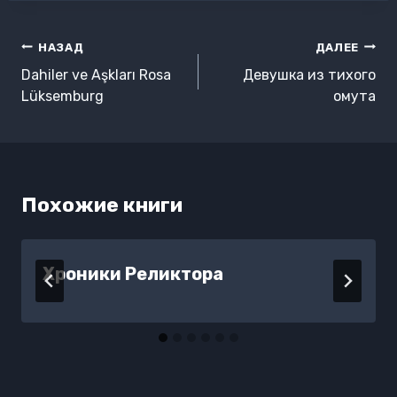
Навигация
НАЗАД
ДАЛЕЕ
по
Dahiler ve Aşkları Rosa
Девушка из тихого
записям
Lüksemburg
омута
Похожие книги
Хроники Реликтора