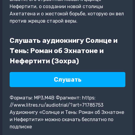
Нефертити, о создании новой столицы
Ахетатена и о жестокой борьбе, которую он вел
против жрецов старой веры.
Слушать аудиокнигу Солнце и
Тень: Роман об Эхнатоне и
Нефертити (Зохра)
Слушать
Форматы: MP3,M4B Фрагмент: https:
//www.litres.ru/audiotrial/?art=71785753
Аудиокнигу «Солнце и Тень: Роман об Эхнатоне
и Нефертити» можно скачать бесплатно по
подписке