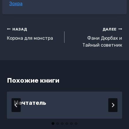
Метки
Зохра
записи:
Навигация
НАЗАД
ДАЛЕЕ
по
Корона для монстра
Фани Дюрбах и
записям
Тайный советник
Похожие книги
Мечтатель