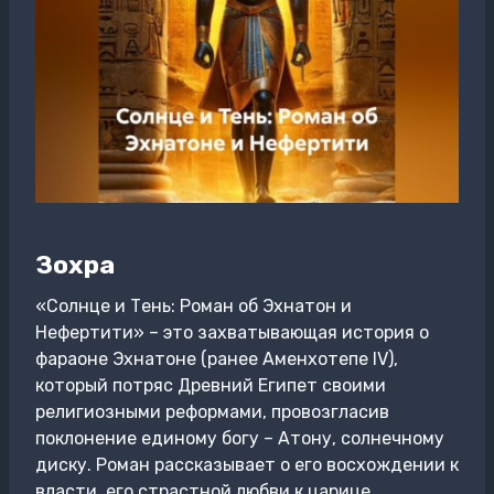
Зохра
«Солнце и Тень: Роман об Эхнатон и
Нефертити» – это захватывающая история о
фараоне Эхнатоне (ранее Аменхотепе IV),
который потряс Древний Египет своими
религиозными реформами, провозгласив
поклонение единому богу – Атону, солнечному
диску. Роман рассказывает о его восхождении к
власти, его страстной любви к царице