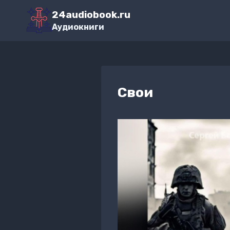
Перейти
24audiobook.ru
к
Аудиокниги
содержимому
Свои