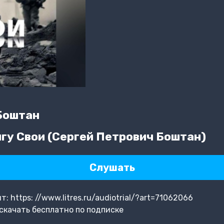
Боштан
гу Свои (Сергей Петрович Боштан)
Слушать
 https: //www.litres.ru/audiotrial/?art=71062066
скачать бесплатно по подписке