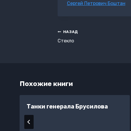
Метки
Сергей Петрович Боштан
записи:
Навигация
НАЗАД
по
Стекло
записям
Похожие книги
Танки генерала Брусилова