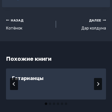
записи:
Навигация
НАЗАД
ДАЛЕЕ
по
Котёнок
Дар колдуна
записям
Похожие книги
Гатарианцы