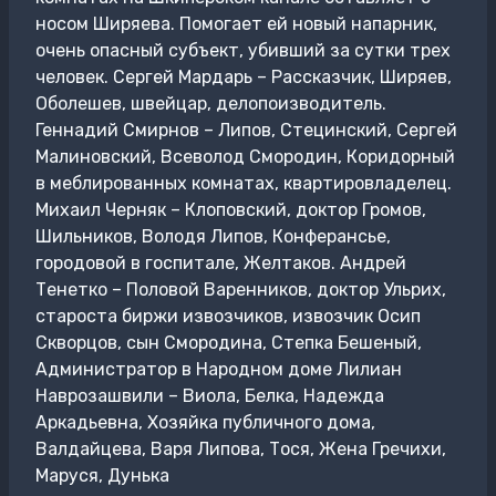
носом Ширяева. Помогает ей новый напарник,
очень опасный субъект, убивший за сутки трех
человек. Сергей Мардарь – Рассказчик, Ширяев,
Оболешев, швейцар, делопоизводитель.
Геннадий Смирнов – Липов, Стецинский, Сергей
Малиновский, Всеволод Смородин, Коридорный
в меблированных комнатах, квартировладелец.
Михаил Черняк – Клоповский, доктор Громов,
Шильников, Володя Липов, Конферансье,
городовой в госпитале, Желтаков. Андрей
Тенетко – Половой Варенников, доктор Ульрих,
староста биржи извозчиков, извозчик Осип
Скворцов, сын Смородина, Степка Бешеный,
Администратор в Народном доме Лилиан
Наврозашвили – Виола, Белка, Надежда
Аркадьевна, Хозяйка публичного дома,
Валдайцева, Варя Липова, Тося, Жена Гречихи,
Маруся, Дунька