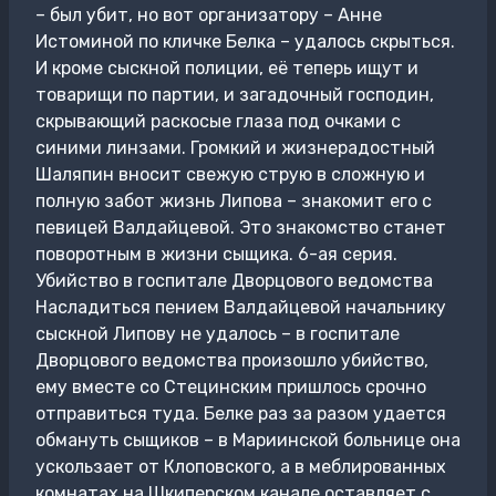
– был убит, но вот организатору – Анне
Истоминой по кличке Белка – удалось скрыться.
И кроме сыскной полиции, её теперь ищут и
товарищи по партии, и загадочный господин,
скрывающий раскосые глаза под очками с
синими линзами. Громкий и жизнерадостный
Шаляпин вносит свежую струю в сложную и
полную забот жизнь Липова – знакомит его с
певицей Валдайцевой. Это знакомство станет
поворотным в жизни сыщика. 6-ая серия.
Убийство в госпитале Дворцового ведомства
Насладиться пением Валдайцевой начальнику
сыскной Липову не удалось – в госпитале
Дворцового ведомства произошло убийство,
ему вместе со Стецинским пришлось срочно
отправиться туда. Белке раз за разом удается
обмануть сыщиков – в Мариинской больнице она
ускользает от Клоповского, а в меблированных
комнатах на Шкиперском канале оставляет с