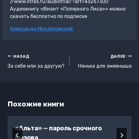
//www.litres.ru/audiotrial/?art=43267300
Аудиокнигу «Визит «Полярного Лиса»» можно
скачать бесплатно по подписке
Метки
Александр Михайловский
записи:
Навигация
НАЗАД
ДАЛЕЕ
по
За себя или за другую?
Нянька для змееныша
записям
Похожие книги
«Альта» — пароль срочного
вызова