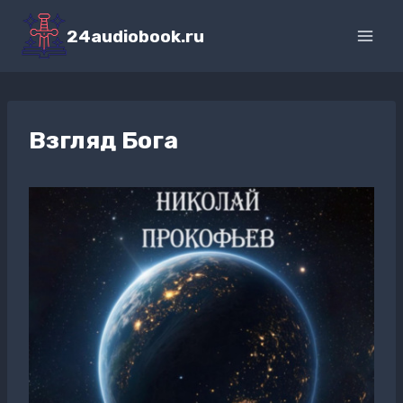
Перейти
к
24audiobook.ru
содержимому
Взгляд Бога