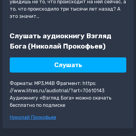
увидишь не то, что происходит на ней сейчас, а
то, что происходило три тысячи лет назад? А
это значит…
Слушать аудиокнигу Взгляд
Бога (Николай Прокофьев)
Слушать
Форматы: MP3,M4B Фрагмент: https:
//www.litres.ru/audiotrial/?art=70610143
Аудиокнигу «Взгляд Бога» можно скачать
бесплатно по подписке
Метки
Николай Прокофьев
записи: