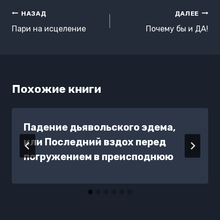
Навигация
НАЗАД
ДАЛЕЕ
по
Пари на исцеление
Почему бы и ДА!
записям
Похожие книги
Падение дьявольского эдема,
или Последний вздох перед
погружением в преисподнюю