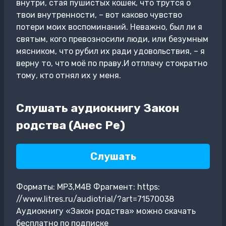
внутри, стая пушистых кошек, что трутся о
твои внутренности, – вот каково чувство
потери моих воспоминаний. Неважно, был ли я
святым, кого превозносили люди, или безумным
мясником, что рубил их ради удовольствия, – я
верну то, что моё по праву.И отплачу стократно
тому, кто отнял их у меня.
Слушать аудиокнигу Закон
родства (Анес Ре)
Слушать
Форматы: MP3,M4B Фрагмент: https:
//www.litres.ru/audiotrial/?art=71570038
Аудиокнигу «Закон родства» можно скачать
бесплатно по подписке