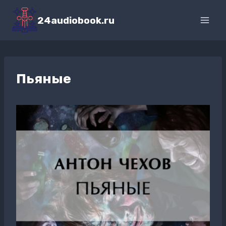
Перейти
к
24audiobook.ru
содержимому
Пьяные