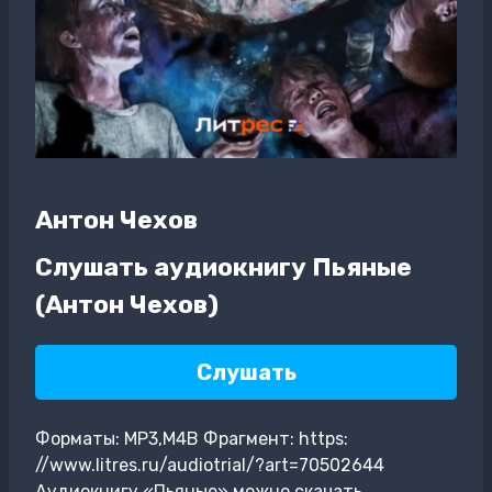
Антон Чехов
Слушать аудиокнигу Пьяные
(Антон Чехов)
Слушать
Форматы: MP3,M4B Фрагмент: https:
//www.litres.ru/audiotrial/?art=70502644
Аудиокнигу «Пьяные» можно скачать