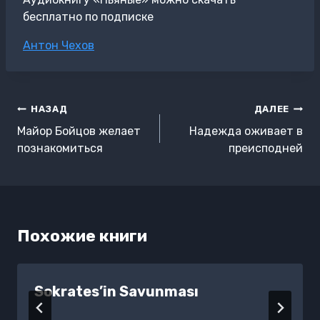
бесплатно по подписке
Метки
Антон Чехов
записи:
Навигация
НАЗАД
ДАЛЕЕ
по
Майор Бойцов желает
Надежда оживает в
записям
познакомиться
преисподней
Похожие книги
Sokrates’in Savunması