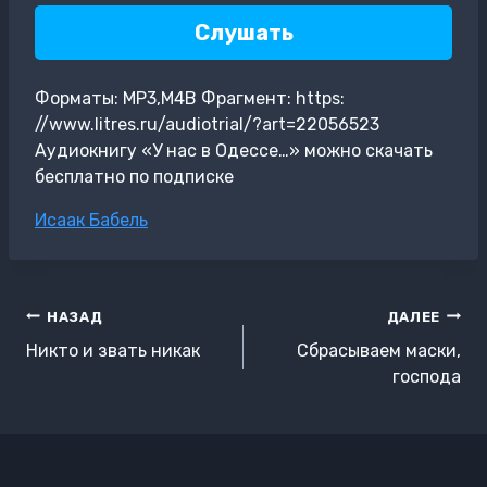
Слушать
Форматы: MP3,M4B Фрагмент: https:
//www.litres.ru/audiotrial/?art=22056523
Аудиокнигу «У нас в Одессе…» можно скачать
бесплатно по подписке
Метки
Исаак Бабель
записи:
Навигация
НАЗАД
ДАЛЕЕ
по
Никто и звать никак
Сбрасываем маски,
записям
господа