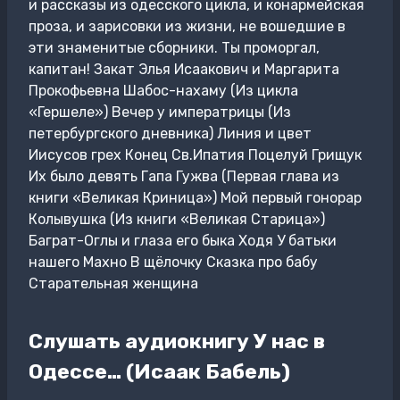
и рассказы из одесского цикла, и конармейская
проза, и зарисовки из жизни, не вошедшие в
эти знаменитые сборники. Ты проморгал,
капитан! Закат Элья Исаакович и Маргарита
Прокофьевна Шабос-нахаму (Из цикла
«Гершеле») Вечер у императрицы (Из
петербургского дневника) Линия и цвет
Иисусов грех Конец Св.Ипатия Поцелуй Грищук
Их было девять Гапа Гужва (Первая глава из
книги «Великая Криница») Мой первый гонорар
Колывушка (Из книги «Великая Старица»)
Баграт-Оглы и глаза его быка Ходя У батьки
нашего Махно В щёлочку Сказка про бабу
Старательная женщина
Слушать аудиокнигу У нас в
Одессе… (Исаак Бабель)