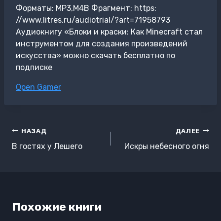
Форматы: MP3,M4B Фрагмент: https:
//www.litres.ru/audiotrial/?art=71958793
Аудиокнигу «Блоки и краски: Как Minecraft стал
инструментом для создания произведений
искусства» можно скачать бесплатно по
подписке
Метки
Open Gamer
записи:
Навигация
НАЗАД
ДАЛЕЕ
по
В гостях у Лешего
Искры небесного огня
записям
Похожие книги