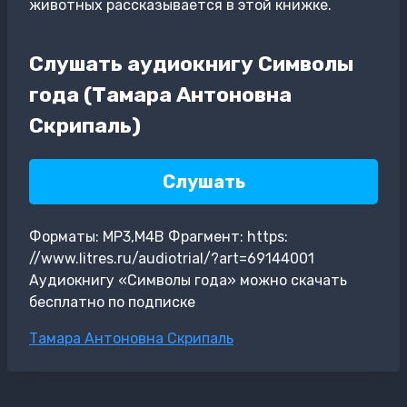
животных рассказывается в этой книжке.
Слушать аудиокнигу Символы
года (Тамара Антоновна
Скрипаль)
Слушать
Форматы: MP3,M4B Фрагмент: https:
//www.litres.ru/audiotrial/?art=69144001
Аудиокнигу «Символы года» можно скачать
бесплатно по подписке
Метки
Тамара Антоновна Скрипаль
записи: