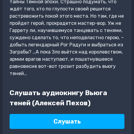
тайны Тёмной эпохи. Страшно подумать, что
ждёт того, кто по глупости своей решится
растревожить покой этого места. Но там, где не
пройдет герой, прокрадется мастер-вор. Уж не
Гаррету ли, научившемуся танцевать с тенями,
суждено сделать то, что неподвластно герою, –
добыть легендарный Рог Радуги и выбраться из
Заграбы? …А пока Зло вьётся над королевством,
армии врагов наступают, и пошатнувшееся
равновесие вот-вот грозит разбудить вьюгу
теней…
Слушать аудиокнигу Вьюга
теней (Алексей Пехов)
Слушать