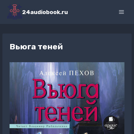
Перейти
к
24audiobook.ru
содержимому
Вьюга теней