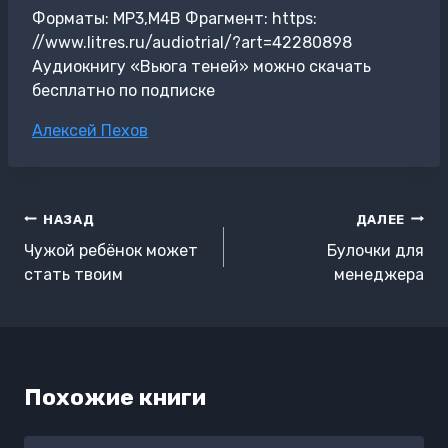
Форматы: MP3,M4B Фрагмент: https:
//www.litres.ru/audiotrial/?art=42280898
Аудиокнигу «Вьюга теней» можно скачать
бесплатно по подписке
Метки
Алексей Пехов
записи:
Навигация
НАЗАД
ДАЛЕЕ
по
Чужой ребёнок может
Булочки для
записям
стать твоим
менеджера
Похожие книги