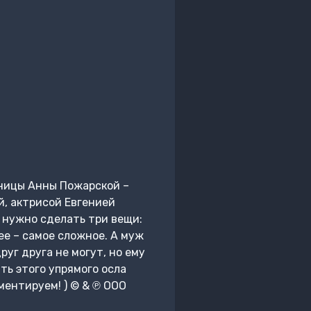
ницы Анны Пожарской –
й, актрисой Евгенией
 нужно сделать три вещи:
ее – самое сложное. А муж
уг друга не могут, но ему
ть этого упрямого осла
ментируем! ) © & ℗ ООО