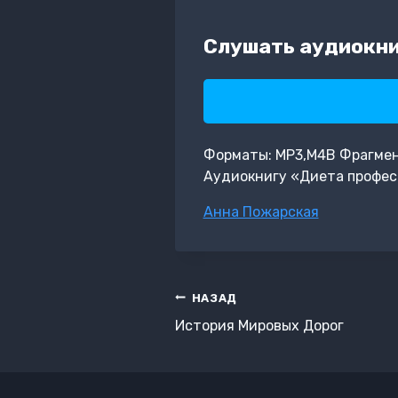
Слушать аудиокни
Форматы: MP3,M4B Фрагмент:
Аудиокнигу «Диета профес
Метки
Анна Пожарская
записи:
Навигация
НАЗАД
по
История Мировых Дорог
записям