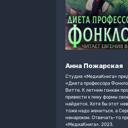
Анна Пожарская
Студия «МедиаКнига» пред
«Диета профессора Фонклон
Витте. К летним гонкам п
привести к пику формы сво
найдется. Хотя бы этот нев
тоже надо жениться, а Сер
ненароком. Отвечать-то пр
«МедиаКнига», 2023.