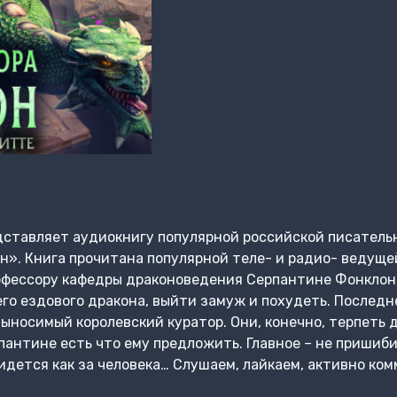
ставляет аудиокнигу популярной российской писатель
». Книга прочитана популярной теле- и радио- ведуще
рофессору кафедры драконоведения Серпантине Фонклон
его ездового дракона, выйти замуж и похудеть. Последн
ыносимый королевский куратор. Они, конечно, терпеть др
пантине есть что ему предложить. Главное – не пришиби
идется как за человека… Слушаем, лайкаем, активно ком