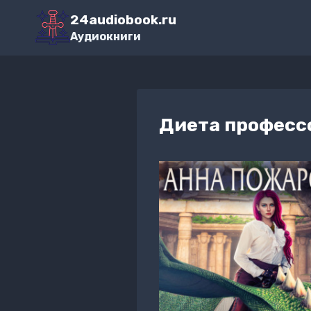
Перейти
24audiobook.ru
к
Аудиокниги
содержимому
Диета професс