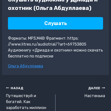
охотник (Ольга Абдуллаева)
Слушать
Форматы: MP3,M4B Фрагмент: https:
//www.litres.ru/audiotrial/?art=69753805
Аудиокнигу «Дриада и охотник» можно скачать
бесплатно по подписке
Метки
Ольга Абдуллаева
записи:
Навигация
НАЗАД
ДАЛЕЕ
по
Путешествуй и
Настенька
записям
богатей. Как
заработать миллион