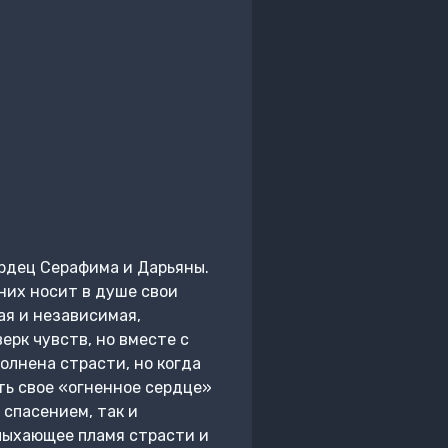
рдец Серафима и Дарьяны.
 них носит в душе свои
ая и независимая,
рк чувств, но вместе с
олнена страсти, но когда
ть свое «огненное сердце»
 спасением, так и
лыхающее пламя страсти и