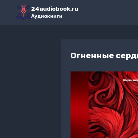
Перейти
24audiobook.ru
к
Аудиокниги
содержимому
Огненные серд