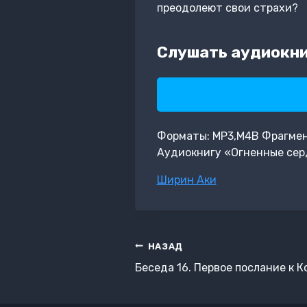
преодолеют свои страхи?
Слушать аудиокни
Форматы: MP3,M4B Фрагмент: 
Аудиокнигу «Огненные сер
Метки
Ширин Аки
записи:
Навигация
НАЗАД
по
Беседа 16. Первое послание к К
записям