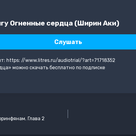
гу Огненные сердца (Ширин Аки)
Слушать
https: //www.litres.ru/audiotrial/?art=71718352
дца» можно скачать бесплатно по подписке
оринфянам. Глава 2