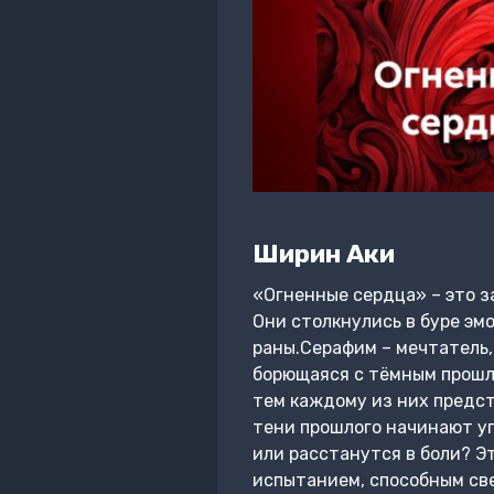
Ширин Аки
«Огненные сердца» – это з
Они столкнулись в буре эмо
раны.Серафим – мечтатель, 
борющаяся с тёмным прошлы
тем каждому из них предст
тени прошлого начинают уг
или расстанутся в боли? Эт
испытанием, способным све