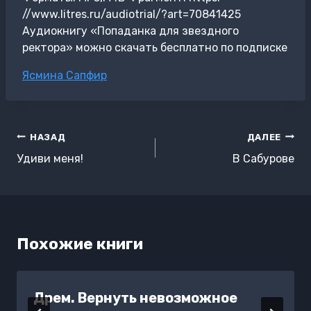
//www.litres.ru/audiotrial/?art=70841425
Аудиокнигу «Попаданка для звездного
ректора» можно скачать бесплатно по подписке
Метки
Ясмина Сапфир
записи:
Навигация
НАЗАД
ДАЛЕЕ
по
Удиви меня!
В Сабурове
записям
Похожие книги
Дрем. Вернуть невозможное